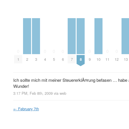
0
0
0
0
0
0
0
1
2
3
4
5
6
7
8
9
10
11
12
13
Ich sollte mich mit meiner SteuererklÃ¤rung befasen … habe 
Wunder!
3:17 PM, Feb 8th, 2009
via web
←
February 7th