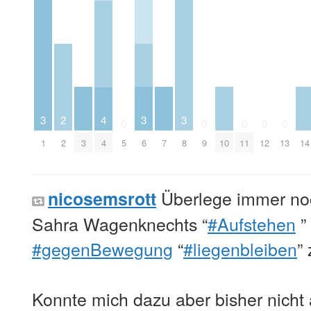
3
3
3
2
4
0
0
0
0
0
1
3
6
7
8
10
14
2
4
5
9
11
12
13
Überlege immer noc
nicosemsrott
Sahra Wagenknechts “
#Aufstehen
”
#gegenBewegung
“
#liegenbleiben
”
Konnte mich dazu aber bisher nicht 