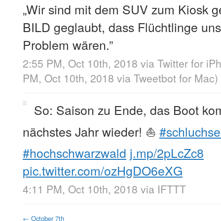
„Wir sind mit dem SUV zum Kiosk g
BILD geglaubt, dass Flüchtlinge un
Problem wären.”
2:55 PM, Oct 10th, 2018
via
Twitter for i
PM, Oct 10th, 2018
via
Tweetbot for Mac
)
So: Saison zu Ende, das Boot k
nächstes Jahr wieder! ⛵️
#schluchs
#hochschwarzwald
j.mp/2pLcZc8
pic.twitter.com/ozHgDO6eXG
4:11 PM, Oct 10th, 2018
via
IFTTT
←
October 7th