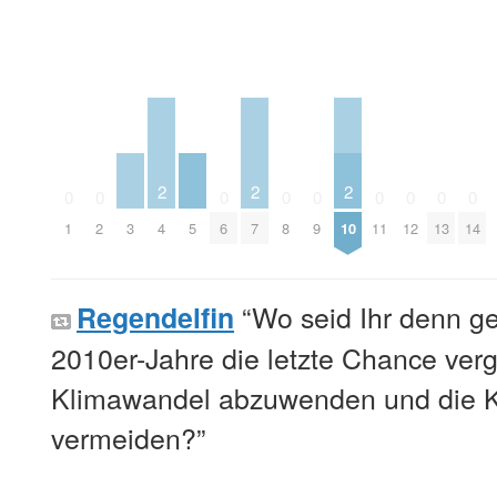
2
2
2
0
0
0
0
0
0
0
0
0
1
2
3
4
5
6
7
8
9
10
11
12
13
14
“Wo seid Ihr denn g
Regendelfin
2010er-Jahre die letzte Chance ver
Klimawandel abzuwenden und die K
vermeiden?”