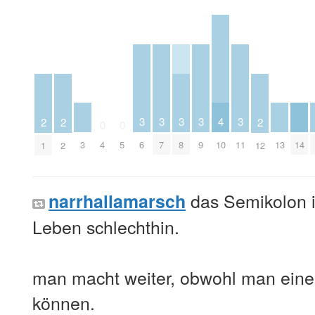
4
3
3
3
3
3
2
2
2
0
0
3
10
13
14
4
5
6
7
8
9
11
1
2
12
das Semikolon i
narrhallamarsch
Leben schlechthin.
man macht weiter, obwohl man eine
können.