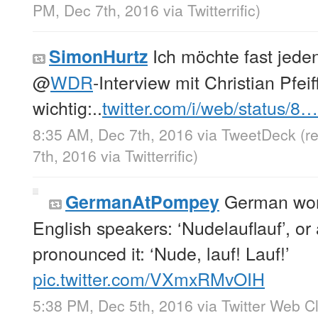
PM, Dec 7th, 2016
via
Twitterrific
)
Ich möchte fast jede
SimonHurtz
@
WDR
-Interview mit Christian Pfeif
wichtig:..
twitter.com/i/web/status/8…
8:35 AM, Dec 7th, 2016
via
TweetDeck
(r
7th, 2016
via
Twitterrific
)
German word
GermanAtPompey
English speakers: ‘Nudelauflauf’, or
pronounced it: ‘Nude, lauf! Lauf!’
pic.twitter.com/VXmxRMvOIH
5:38 PM, Dec 5th, 2016
via
Twitter Web Cl