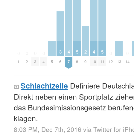
3
4
5
2
4
5
0
0
0
0
0
0
1
2
3
4
5
6
7
8
9
10
11
12
13
14
Definiere Deutschl
Schlachtzeile
Direkt neben einen Sportplatz ziehe
das Bundesimissionsgesetz berufe
klagen.
8:03 PM, Dec 7th, 2016
via
Twitter for iP