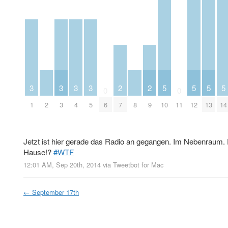
3
3
3
3
2
2
5
5
5
5
0
0
1
2
3
4
5
6
7
8
9
10
11
12
13
14
Jetzt ist hier gerade das Radio an gegangen. Im Nebenraum. Ei
Hause!?
#WTF
12:01 AM, Sep 20th, 2014
via
Tweetbot for Mac
←
September 17th