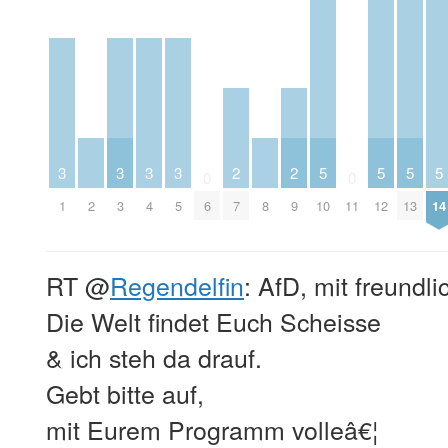
3
3
3
3
2
2
5
5
5
5
0
0
1
2
3
4
5
6
7
8
9
10
11
12
13
14
RT
@
Regendelfin
: AfD, mit freund
Die Welt findet Euch Scheisse
& ich steh da drauf.
Gebt bitte auf,
mit Eurem Programm volleâ€¦