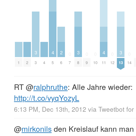
3
4
2
3
4
3
0
0
0
0
0
1
2
3
4
5
6
7
8
9
10
11
12
13
14
RT
@
ralphruthe
: Alle Jahre wieder:
http://t.co/vyqYozyL
6:13 PM, Dec 13th, 2012
via
Tweetbot for
@
mirkonils
den Kreislauf kann man a