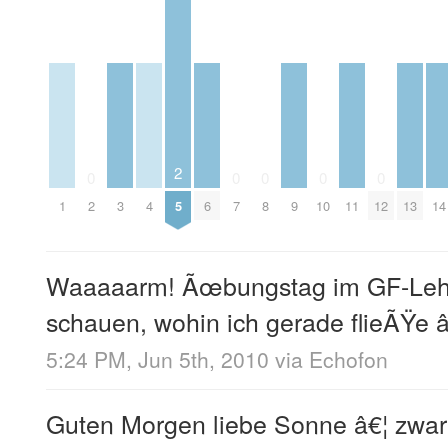
2
0
0
0
0
0
1
2
3
4
5
6
7
8
9
10
11
12
13
14
Waaaaarm! Ãœbungstag im GF-Leh
schauen, wohin ich gerade flieÃŸe â€
5:24 PM, Jun 5th, 2010
via
Echofon
Guten Morgen liebe Sonne â€¦ zwar 