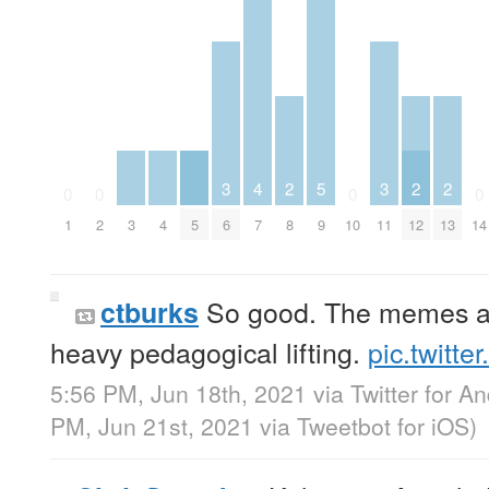
3
4
2
5
3
2
2
0
0
0
0
1
2
3
4
5
6
7
8
9
10
11
12
13
14
So good. The memes ar
ctburks
heavy pedagogical lifting.
pic.twitte
5:56 PM, Jun 18th, 2021
via
Twitter for A
PM, Jun 21st, 2021
via
Tweetbot for iΟS
)