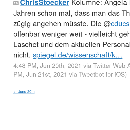
Kolumne: Angela M
ChrisStoecker
Jahren schon mal, dass man das T
zügig angehen müsste. Die
@
cducs
offenbar weniger weit - vielleicht ge
Laschet und dem aktuellen Personal
nicht.
spiegel.de/wissenschaft/k…
4:48 PM, Jun 20th, 2021
via
Twitter Web 
PM, Jun 21st, 2021
via
Tweetbot for iΟS
)
←
June 20th