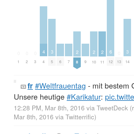
4
3
6
3
2
2
2
0
0
0
0
4
6
7
9
1
2
3
5
12
13
14
8
10
11
#Weltfrauentag
- mit bestem
fr
Unsere heutige
#Karikatur
:
pic.twi
12:28 PM, Mar 8th, 2016
via
TweetDeck
(
Mar 8th, 2016
via
Twitterrific
)