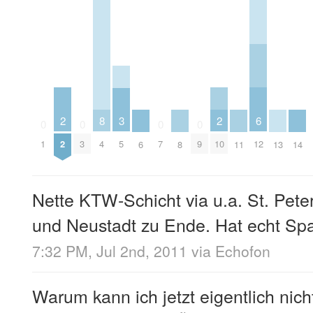
2
2
6
3
8
0
0
0
0
2
10
12
5
1
3
4
7
9
6
8
11
13
14
Nette KTW-Schicht via u.a. St. Pe
und Neustadt zu Ende. Hat echt S
7:32 PM, Jul 2nd, 2011
via
Echofon
Warum kann ich jetzt eigentlich nich