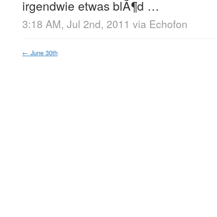
irgendwie etwas blÃ¶d …
3:18 AM, Jul 2nd, 2011
via
Echofon
←
June 30th