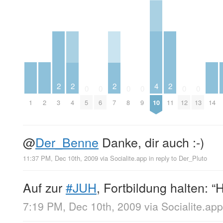
2
2
2
4
2
0
0
0
0
0
0
1
2
14
3
4
5
6
7
8
9
10
11
12
13
@
Der_Benne
Danke, dir auch :-)
11:37 PM, Dec 10th, 2009
via
Socialite.app
in reply to Der_Pluto
Auf zur
#JUH
, Fortbildung halten: “
7:19 PM, Dec 10th, 2009
via
Socialite.app