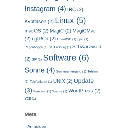
Instagram
(4)
IRC
(2)
Linux
(5)
Kybfelsen
(2)
macOS
(2)
MagiC
(2)
MagiCMac
(2)
ngIRCd
(2)
OpenBSD
(1)
ppin
(1)
Schwarzwald
Regenbogen
(1)
SC Freiburg
(1)
Software
(6)
(2)
SIP
(1)
Sonne
(4)
Sonnenuntergang
(1)
Telefon
Update
UNIX
(2)
(1)
Telefonieren
(1)
(3)
WordPress
(2)
Wandern
(1)
Wiehre
(1)
YCB
(1)
Meta
Anmelden