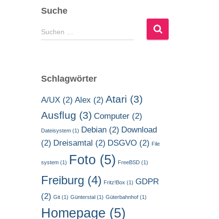
Suche
S
Suchen …
u
c
h
e
Schlagwörter
n
n
Atari
(3)
A/UX
(2)
Alex
(2)
a
Ausflug
(3)
c
Computer
(2)
h
Debian
(2)
Download
Dateisystem
(1)
:
(2)
Dreisamtal
(2)
DSGVO
(2)
File
Foto
(5)
system
(1)
FreeBSD
(1)
Freiburg
(4)
GDPR
Fritz!Box
(1)
(2)
Git
(1)
Günterstal
(1)
Güterbahnhof
(1)
Homepage
(5)