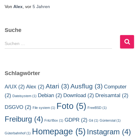
Von
Alex
, vor
5 Jahren
Suche
S
Suchen …
u
c
h
e
Schlagwörter
n
n
Atari
(3)
Ausflug
(3)
A/UX
(2)
Alex
(2)
Computer
a
(2)
Debian
(2)
Download
(2)
Dreisamtal
(2)
c
Dateisystem
(1)
h
Foto
(5)
DSGVO
(2)
File system
(1)
FreeBSD
(1)
:
Freiburg
(4)
GDPR
(2)
Fritz!Box
(1)
Git
(1)
Günterstal
(1)
Homepage
(5)
Instagram
(4)
Güterbahnhof
(1)