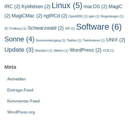
Linux
(5)
IRC
(2)
Kybfelsen
(2)
macOS
(2)
MagiC
(2)
MagiCMac
(2)
ngIRCd
(2)
OpenBSD
(1)
ppin
(1)
Regenbogen
(1)
Software
(6)
Schwarzwald
(2)
SC Freiburg
(1)
SIP
(1)
Sonne
(4)
UNIX
(2)
Sonnenuntergang
(1)
Telefon
(1)
Telefonieren
(1)
Update
(3)
WordPress
(2)
Wandern
(1)
Wiehre
(1)
YCB
(1)
Meta
Anmelden
Eintrags-Feed
Kommentar-Feed
WordPress.org