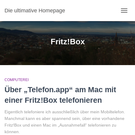
Die ultimative Homepage
NAVI
Fritz!Box
COMPUTEREI
Über „Telefon.app“ am Mac mit
einer Fritz!Box telefonieren
Eigentlich telefoniere ich ausschließlich über mein Mobiltelefon.
Manchmal kann es aber spannend sein, über eine vorhandene
Fritz!Box und einen Mac im „Ausnahmefall“ telefonieren zu
können.