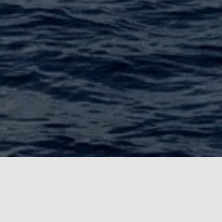
Alex im Internet
@al3xbar7on
auf
freiburg.social
via
Mastodon
(ActivityPub)