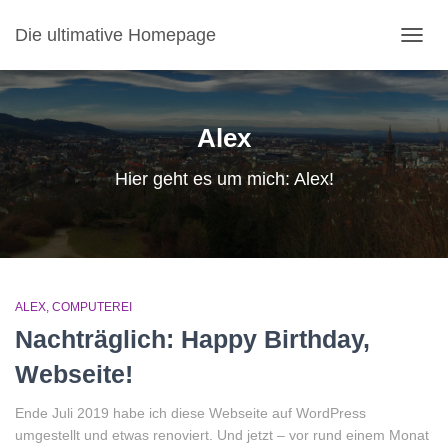
Die ultimative Homepage
NAVI
Alex
Hier geht es um mich: Alex!
ALEX
COMPUTEREI
Nachträglich: Happy Birthday,
Webseite!
Ende Juli 2019 habe ich diese Webseite auf WordPress
umgestellt und etwas renoviert. Und jetzt – vor rund einem Monat