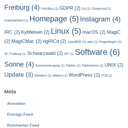
Freiburg
(4)
GDPR
(2)
Fritz!Box
(1)
Git
(1)
Günterstal
(1)
Homepage
(5)
Instagram
(4)
Güterbahnhof
(1)
Linux
(5)
IRC
(2)
Kybfelsen
(2)
macOS
(2)
MagiC
(2)
MagiCMac
(2)
ngIRCd
(2)
OpenBSD
(1)
ppin
(1)
Regenbogen
(1)
Software
(6)
Schwarzwald
(2)
SC Freiburg
(1)
SIP
(1)
Sonne
(4)
UNIX
(2)
Sonnenuntergang
(1)
Telefon
(1)
Telefonieren
(1)
Update
(3)
WordPress
(2)
Wandern
(1)
Wiehre
(1)
YCB
(1)
Meta
Anmelden
Eintrags-Feed
Kommentar-Feed