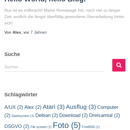
Nun ist es vollbracht! Meine Homepage hat, nach viel zu langer
Zeit, endlich die längst überfällig gewordene Überarbeitung hinter
sich!
Von
Alex
, vor
7 Jahren
Suche
S
Suchen …
u
c
h
e
Schlagwörter
n
n
Atari
(3)
Ausflug
(3)
A/UX
(2)
Alex
(2)
Computer
a
(2)
Debian
(2)
Download
(2)
Dreisamtal
(2)
c
Dateisystem
(1)
h
Foto
(5)
DSGVO
(2)
File system
(1)
FreeBSD
(1)
: