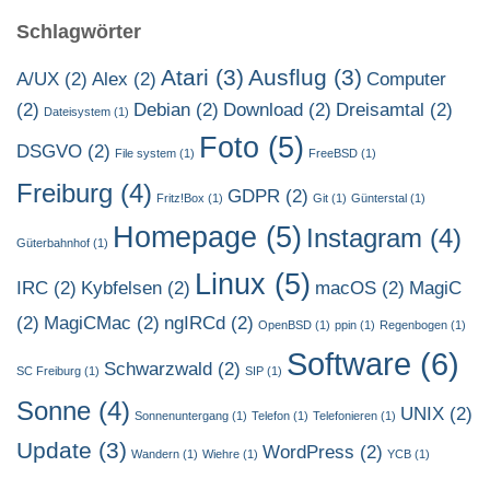
e
Schlagwörter
n
n
Atari
(3)
Ausflug
(3)
A/UX
(2)
Alex
(2)
Computer
a
(2)
Debian
(2)
Download
(2)
Dreisamtal
(2)
c
Dateisystem
(1)
h
Foto
(5)
DSGVO
(2)
File system
(1)
FreeBSD
(1)
:
Freiburg
(4)
GDPR
(2)
Fritz!Box
(1)
Git
(1)
Günterstal
(1)
Homepage
(5)
Instagram
(4)
Güterbahnhof
(1)
Linux
(5)
IRC
(2)
Kybfelsen
(2)
macOS
(2)
MagiC
(2)
MagiCMac
(2)
ngIRCd
(2)
OpenBSD
(1)
ppin
(1)
Regenbogen
(1)
Software
(6)
Schwarzwald
(2)
SC Freiburg
(1)
SIP
(1)
Sonne
(4)
UNIX
(2)
Sonnenuntergang
(1)
Telefon
(1)
Telefonieren
(1)
Update
(3)
WordPress
(2)
Wandern
(1)
Wiehre
(1)
YCB
(1)