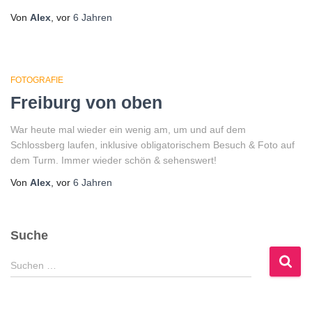
Von
Alex
, vor
6 Jahren
FOTOGRAFIE
Freiburg von oben
War heute mal wieder ein wenig am, um und auf dem
Schlossberg laufen, inklusive obligatorischem Besuch & Foto auf
dem Turm. Immer wieder schön & sehenswert!
Von
Alex
, vor
6 Jahren
Suche
S
Suchen …
u
c
h