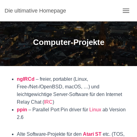
Die ultimative Homepage
NAVI
Computer-Projekte
ngIRCd
– freier, portabler (Linux,
Free-/Net-/OpenBSD, macOS, …) und
leichtgewichtige Server-Software für den Internet
Relay Chat (
IRC
)
ppin
– Parallel Port Pin driver für
Linux
ab Version
2.6
Alte Software-Projekte für den
Atari ST
etc. (TOS,