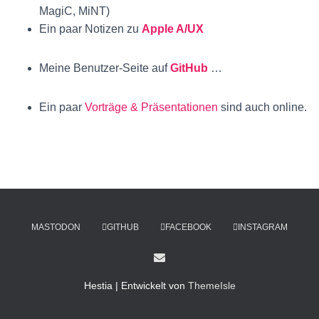
MagiC, MiNT)
Ein paar Notizen zu
Apple A/UX
Meine Benutzer-Seite auf
GitHub
…
Ein paar
Vorträge & Präsentationen
sind auch online.
MASTODON
GITHUB
FACEBOOK
INSTAGRAM
Hestia | Entwickelt von
ThemeIsle