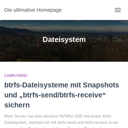
Die ultimative Homepage
NAVI
Dateisystem
COMPUTEREI
btrfs-Dateisysteme mit Snapshots
und „btrfs-send/btrfs-receive“
sichern
Mein Server hat eine einzelne NVMEe-SSD mit einem btrfs-
Dateisystem, welches ich mit btrfs-send und btrfs-receive in ein