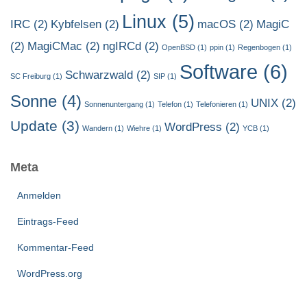
Linux
(5)
IRC
(2)
Kybfelsen
(2)
macOS
(2)
MagiC
(2)
MagiCMac
(2)
ngIRCd
(2)
OpenBSD
(1)
ppin
(1)
Regenbogen
(1)
Software
(6)
Schwarzwald
(2)
SC Freiburg
(1)
SIP
(1)
Sonne
(4)
UNIX
(2)
Sonnenuntergang
(1)
Telefon
(1)
Telefonieren
(1)
Update
(3)
WordPress
(2)
Wandern
(1)
Wiehre
(1)
YCB
(1)
Meta
Anmelden
Eintrags-Feed
Kommentar-Feed
WordPress.org