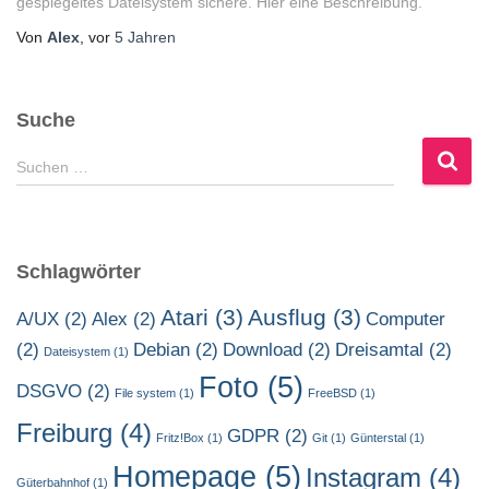
gespiegeltes Dateisystem sichere. Hier eine Beschreibung.
Von
Alex
, vor
5 Jahren
Suche
S
Suchen …
u
c
h
e
Schlagwörter
n
n
Atari
(3)
Ausflug
(3)
A/UX
(2)
Alex
(2)
Computer
a
(2)
Debian
(2)
Download
(2)
Dreisamtal
(2)
c
Dateisystem
(1)
h
Foto
(5)
DSGVO
(2)
File system
(1)
FreeBSD
(1)
:
Freiburg
(4)
GDPR
(2)
Fritz!Box
(1)
Git
(1)
Günterstal
(1)
Homepage
(5)
Instagram
(4)
Güterbahnhof
(1)