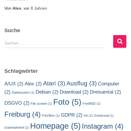
Von
Alex
, vor
8 Jahren
Suche
S
Suchen …
u
c
h
e
Schlagwörter
n
n
Atari
(3)
Ausflug
(3)
A/UX
(2)
Alex
(2)
Computer
a
(2)
Debian
(2)
Download
(2)
Dreisamtal
(2)
c
Dateisystem
(1)
h
Foto
(5)
DSGVO
(2)
File system
(1)
FreeBSD
(1)
:
Freiburg
(4)
GDPR
(2)
Fritz!Box
(1)
Git
(1)
Günterstal
(1)
Homepage
(5)
Instagram
(4)
Güterbahnhof
(1)