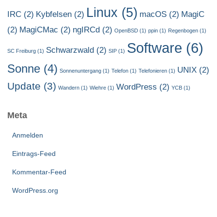
Linux
(5)
IRC
(2)
Kybfelsen
(2)
macOS
(2)
MagiC
(2)
MagiCMac
(2)
ngIRCd
(2)
OpenBSD
(1)
ppin
(1)
Regenbogen
(1)
Software
(6)
Schwarzwald
(2)
SC Freiburg
(1)
SIP
(1)
Sonne
(4)
UNIX
(2)
Sonnenuntergang
(1)
Telefon
(1)
Telefonieren
(1)
Update
(3)
WordPress
(2)
Wandern
(1)
Wiehre
(1)
YCB
(1)
Meta
Anmelden
Eintrags-Feed
Kommentar-Feed
WordPress.org