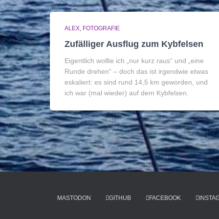
ALEX
FOTOGRAFIE
Zufälliger Ausflug zum Kybfelsen
Eigentlich wollte ich „nur kurz raus“ und „eine
Runde drehen“ – doch das ist irgendwie etwas
eskaliert: es sind rund 14,5 km geworden, und
ich war (mal wieder) auf dem Kybfelsen.
MASTODON
GITHUB
FACEBOOK
INSTA