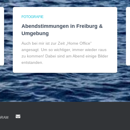
FOTOGRAFIE
Abendstimmungen in Freiburg &
Umgebung
Auch bei mir ist zur Zeit „Home Office“
angesagt. Um so wichtiger, immer wieder raus
zu kommen! Dabei sind am Abend einige Bilder
entstanden.
GRAM