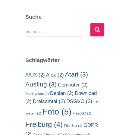
Suche
S
Suchen …
u
c
h
e
Schlagwörter
n
n
Atari
(3)
A/UX
(2)
Alex
(2)
a
c
Ausflug
(3)
Computer
(2)
h
Debian
(2)
Download
Dateisystem
(1)
:
(2)
Dreisamtal
(2)
DSGVO
(2)
File
Foto
(5)
system
(1)
FreeBSD
(1)
Freiburg
(4)
GDPR
Fritz!Box
(1)
(2)
Git
(1)
Günterstal
(1)
Güterbahnhof
(1)