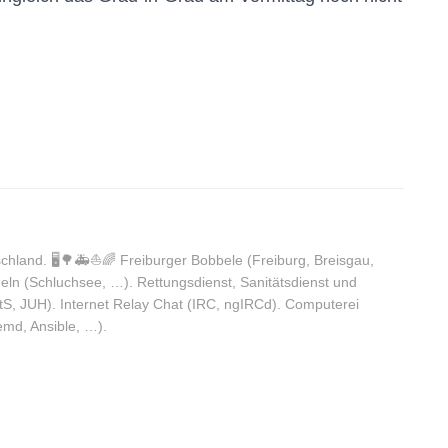
chland. 🖥️🌳🚑⛵️🌈 Freiburger Bobbele (Freiburg, Breisgau,
n (Schluchsee, …). Rettungsdienst, Sanitätsdienst und
S, JUH). Internet Relay Chat (IRC, ngIRCd). Computerei
emd, Ansible, …).