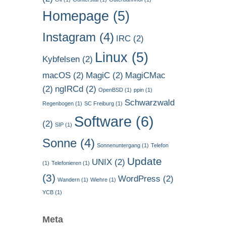
Homepage
(5)
Instagram
(4)
IRC
(2)
Linux
(5)
Kybfelsen
(2)
macOS
(2)
MagiC
(2)
MagiCMac
(2)
ngIRCd
(2)
OpenBSD
(1)
ppin
(1)
Schwarzwald
Regenbogen
(1)
SC Freiburg
(1)
Software
(6)
(2)
SIP
(1)
Sonne
(4)
Sonnenuntergang
(1)
Telefon
Update
UNIX
(2)
(1)
Telefonieren
(1)
(3)
WordPress
(2)
Wandern
(1)
Wiehre
(1)
YCB
(1)
Meta