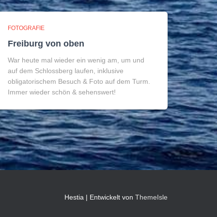
FOTOGRAFIE
Freiburg von oben
War heute mal wieder ein wenig am, um und
auf dem Schlossberg laufen, inklusive
obligatorischem Besuch & Foto auf dem Turm.
Immer wieder schön & sehenswert!
Hestia | Entwickelt von
ThemeIsle